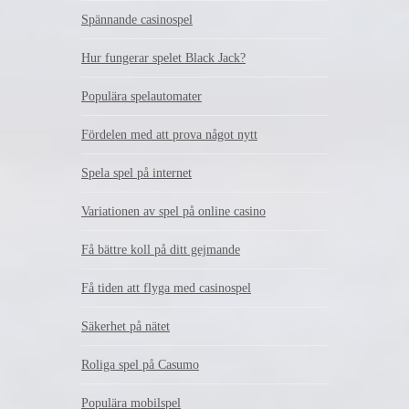
Spännande casinospel
Hur fungerar spelet Black Jack?
Populära spelautomater
Fördelen med att prova något nytt
Spela spel på internet
Variationen av spel på online casino
Få bättre koll på ditt gejmande
Få tiden att flyga med casinospel
Säkerhet på nätet
Roliga spel på Casumo
Populära mobilspel