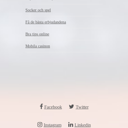
Socker och spel
Få de bästa erbjudandena
Bra tips online
Mobila casinon
Facebook
Twitter
Instagram
Linkedin