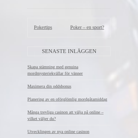
INLÄGGSNAVIGERING
Pokertips
Poker – en sport?
SENASTE INLÄGGEN
Skapa stämning med genuina
mordmysteriekvällar för vänner
Maximera din oddsbonus
Planering av en oförglömlig mordgåtamiddag
Många trevliga casinon att välja på online –
vilket väljer du?
Utvecklingen av nya online casinon